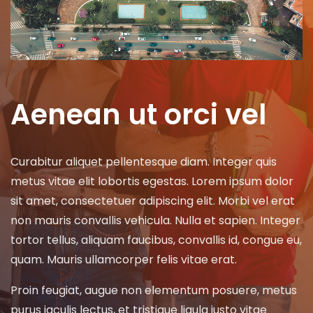
Aenean ut orci vel
Curabitur aliquet pellentesque diam. Integer quis
metus vitae elit lobortis egestas. Lorem ipsum dolor
sit amet, consectetuer adipiscing elit. Morbi vel erat
non mauris convallis vehicula. Nulla et sapien. Integer
tortor tellus, aliquam faucibus, convallis id, congue eu,
quam. Mauris ullamcorper felis vitae erat.
Proin feugiat, augue non elementum posuere, metus
purus iaculis lectus, et tristique ligula justo vitae